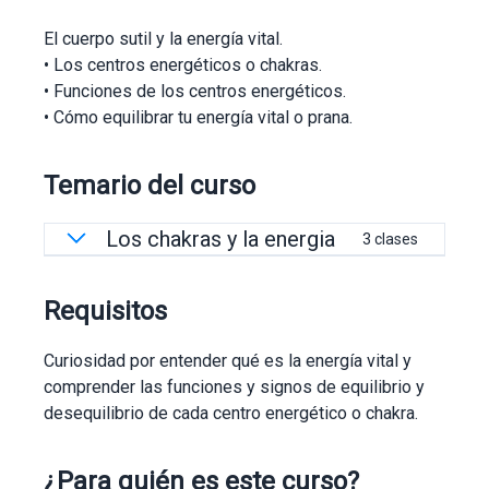
El cuerpo sutil y la energía vital.
• Los centros energéticos o chakras.
• Funciones de los centros energéticos.
• Cómo equilibrar tu energía vital o prana.
Temario del curso
Los chakras y la energia
3 clases
Clase «Eres Energía»
Requisitos
Guía «Eres Energía»
Meditación «Centros Energéticos-Chakras»
Curiosidad por entender qué es la energía vital y
comprender las funciones y signos de equilibrio y
desequilibrio de cada centro energético o chakra.
¿Para quién es este curso?