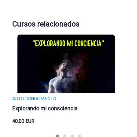
Cursos relacionados
AUTO-CONOCIMIENTO
AUT
Explorando mi consciencia
El 
40,00
EUR
40,